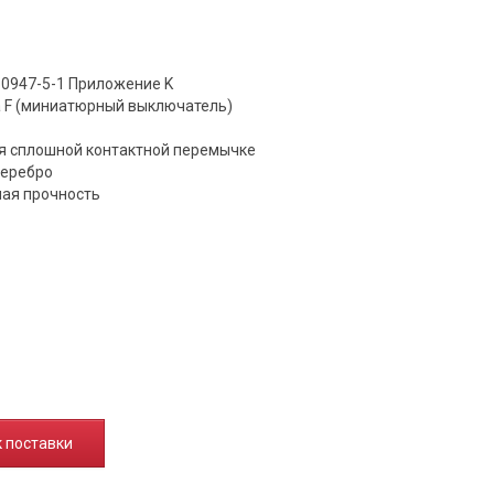
60947-5-1 Приложение K
а F (миниатюрный выключатель)
ря сплошной контактной перемычке
серебро
ная прочность
к поставки