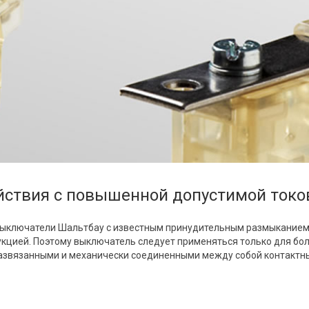
ствия с повышенной допустимой токо
ыключатели Шальтбау с известным принудительным размыканием 
рукцией. Поэтому выключатель следует применяться только для бол
азвязанными и механически соединенными между собой контактн