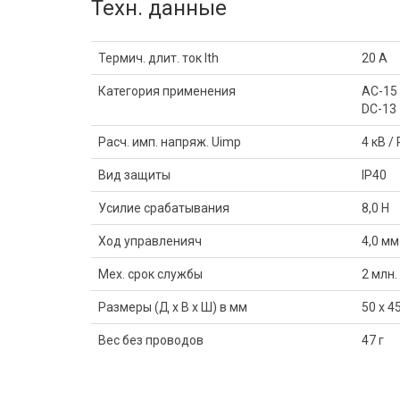
Техн. данные
Термич. длит. ток Ith
20 A
Категория применения
AC-15 
DC-13 
Расч. имп. напряж. Uimp
4 кВ /
Вид защиты
IP40
Усилие срабатывания
8,0 Н
Ход управленияч
4,0 мм
Мех. срок службы
2 млн.
Размеры (Д x В x Ш) в мм
50 x 4
Вес без проводов
47 г