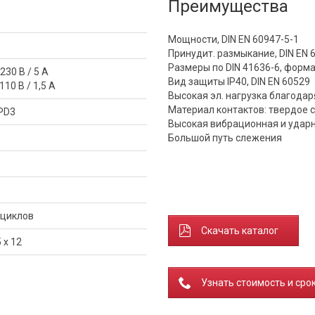
Преимущества
Мощности, DIN EN 60947-5-1
Принудит. размыкание, DIN EN 
Размеры по DIN 41636-6, форм
230 В / 5 A
Вид защиты IP40, DIN EN 60529
110 В / 1,5 A
Высокая эл. нагрузка благода
Материал контактов: твердое 
 PD3
Высокая вибрационная и удар
Большой путь слежения
 циклов
Скачать каталог
5 x 12
Узнать стоимость и сро