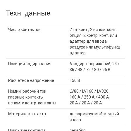
Техн. данные
Число контактов
2 гл. конт., 2 вспом. конт.,
опция: 2 контр. конт. или
адаптер для ввода
воздуха или мультифункц.
адаптер
Позиции кодирования
6 кодир. напряжений, 24 /
36 / 48 / 72 / 80 / 96 В
Расчетное напряжение
150 В
Номин. рабочий ток
LV80 / LV160 / LV320
главные контакты
160 A / 250 A / 400 A
вспом. и контр. контакты
20 A / 20 A / 20 A
Материал контакта
деформируемый медный
сплав
Покрытие контакта
серебро