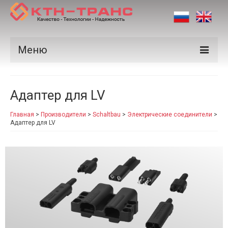
Меню
Продукция
Адаптер для LV
Производители
Главная
>
Производители
>
Schaltbau
>
Электрические соединители
>
Рынки
Адаптер для LV
Сертификаты
Новости
Контакты