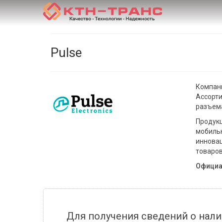
Pulse
Компани
Ассорти
разъем
Продукц
мобильн
инновац
товаров
Официа
Для получения сведений о нали