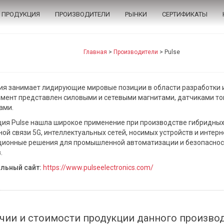
ПРОДУКЦИЯ
ПРОИЗВОДИТЕЛИ
РЫНКИ
СЕРТИФИКАТЫ
Главная
>
Производители
>
Pulse
я занимает лидирующие мировые позиции в области разработки и
мент представлен силовыми и сетевыми магнитами, датчиками ток
ами.
ия Pulse нашла широкое применение при производстве гибридных 
ой связи 5G, интеллектуальных сетей, носимых устройств и интер
ионные решения для промышленной автоматизации и безопасност
.
льный сайт:
https://www.pulseelectronics.com/
чии и стоимости продукции данного произво