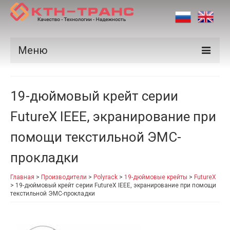
Меню
Продукция
19-дюймовый крейт серии
Производители
FutureX IEEE, экранирование при
Рынки
помощи текстильной ЭМС-
Сертификаты
прокладки
Новости
Главная
>
Производители
>
Polyrack
>
19-дюймовые крейты
>
FutureX
Контакты
>
19-дюймовый крейт серии FutureX IEEE, экранирование при помощи
текстильной ЭМС-прокладки