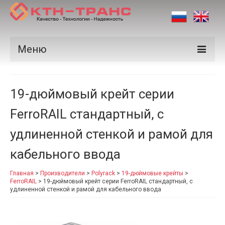
Меню
Продукция
19-дюймовый крейт серии
Производители
FerroRAIL стандартный, с
Рынки
удлиненной стенкой и рамой для
Сертификаты
кабельного ввода
Новости
Главная
>
Производители
>
Polyrack
>
19-дюймовые крейты
>
Контакты
FerroRAIL
>
19-дюймовый крейт серии FerroRAIL стандартный, с
удлиненной стенкой и рамой для кабельного ввода