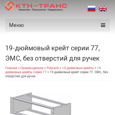
Меню
Продукция
19-дюймовый крейт серии 77,
Производители
ЭМС, без отверстий для ручек
Рынки
Главная
>
Производители
>
Polyrack
>
19-дюймовые крейты
>
19-
Сертификаты
дюймовые крейты Серия 77
>
19-дюймовый крейт серии 77, ЭМС, без
отверстий для ручек
Новости
Контакты