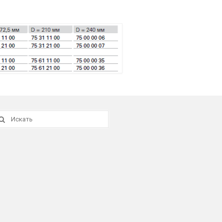
скать: