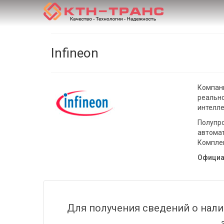
Infineon
Компани
реально
интелле
Полупро
автомат
Комплек
Официа
Для получения сведений о нали