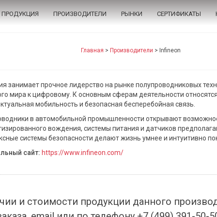
ПРОДУКЦИЯ
ПРОИЗВОДИТЕЛИ
РЫНКИ
СЕРТИФИКАТЫ
Главная
>
Производители
>
Infineon
я занимает прочное лидерство на рынке полупроводниковых техн
го мира к цифровому. К основным сферам деятельности относятс
ктуальная мобильность и безопасная бесперебойная связь.
водники в автомобильной промышленности открывают возможнос
изированного вождения, системы питания и датчиков предполага
сные системы безопасности делают жизнь умнее и интуитивно по
льный сайт:
https://www.infineon.com/
чии и стоимости продукции данного произво
заказа, email или по телефону +7 (499) 391-50-5