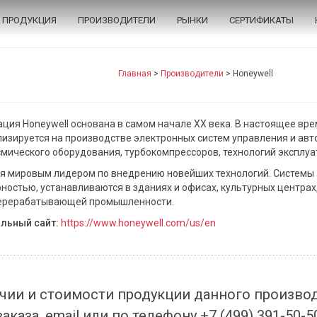
ПРОДУКЦИЯ
ПРОИЗВОДИТЕЛИ
РЫНКИ
СЕРТИФИКАТЫ
Главная
>
Производители
>
Honeywell
ция Honeywell основана в самом начале XX века. В настоящее вр
изируется на производстве электронных систем управления и ав
мического оборудования, турбокомпрессоров, технологий эксплу
я мировым лидером по внедрению новейших технологий. Системы
ностью, устанавливаются в зданиях и офисах, культурных центра
ерерабатывающей промышленности.
льный сайт:
https://www.honeywell.com/us/en
чии и стоимости продукции данного произво
заказа, email или по телефону +7 (499) 391-50-5