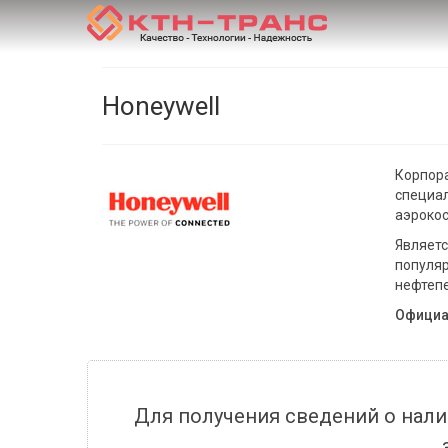
Honeywell
Корпора
специал
аэрокос
Являетс
популяр
нефтеп
Официа
Для получения сведений о нали