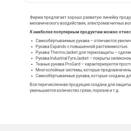
Фирма предлагает хорошо развитую линейку продук
механического воздействия, электромагнитных волн
К наиболее популярным продуктам можно отнес
Самообёртываемые рукава – отличаются увелич
Рукава Expando с повышенной растяжимостью.
Рукава ThermoJacket для термозащиты – сделан
Рукава Industrial FyreJacket – покрыты силиконо
Тканые рукава ProGard – характеризуются прост
Многослойные системы, которые предназначены 
Самообёртываемые рукава, которые созданы дл
Вся перечисленная продукция создана для защиты
уменьшается количество грязи, порезов и т.д.