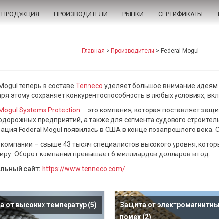
ПРОДУКЦИЯ
ПРОИЗВОДИТЕЛИ
РЫНКИ
СЕРТИФИКАТЫ
Главная
>
Производители
>
Federal Mogul
 Mogul теперь в составе
Tenneco
уделяет большое внимание идеям 
ря этому сохраняет конкурентоспособность в любых условиях, вк
 Mogul Systems Protection
– это компания, которая поставляет защ
дорожных предприятий, а также для сегмента судового строитель
ация Federal Mogul появилась в США в конце позапрошлого века. С
 компании – свыше 43 тысяч специалистов высокого уровня, котор
иру. Оборот компании превышает 6 миллиардов долларов в год.
льный сайт:
https://www.tenneco.com/
а от высоких температур
(5)
Защита от электромагнитны
помех
(2)