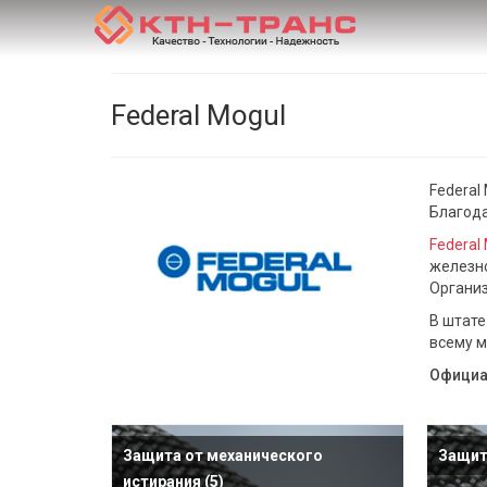
Federal Mogul
Federal
Благода
Federal
железно
Организ
В штате
всему м
Официа
Защита от механического
Защит
истирания
(5)