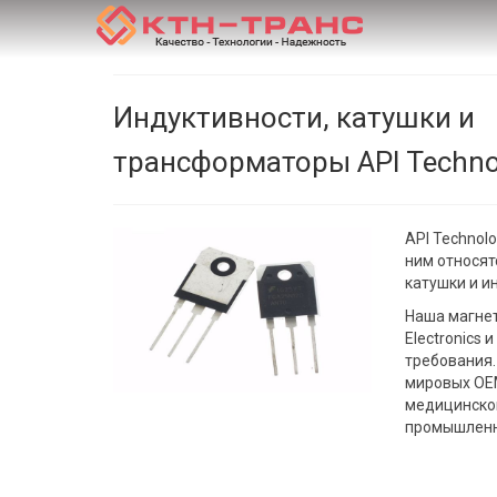
Индуктивности, катушки и
трансформаторы API Techno
API Technol
ним относят
катушки и и
Наша магнет
Electronics
требования.
мировых OE
медицинской
промышленн