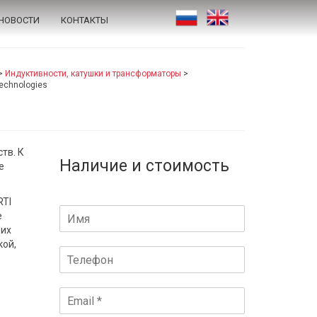
НОВОСТИ
КОНТАКТЫ
>
Индуктивности, катушки и трансформаторы
>
echnologies
тв. К
Наличие и стоимость
е
RTI
е
щих
кой,