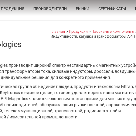
ПРОДУКЦИЯ
ПРОИЗВОДИТЕЛИ
РЫНКИ
СЕРТИФИКАТЫ
Главная
>
Продукция
>
Пассивные компоненты
Индуктивности, катушки и трансформаторы API T
logies
ogies производит широкий спектр нестандартных магнитных устройс
ся трансформаторы тока, силовые индукторы, дроссели, воздушны
ндивидуальные решения для конкретного применения.
ическая группа объединяет людей, продукты и технологии Filtran, 
 и Keytronics в единое целое, готовое удовлетворить ваши магнитны
 API Magnetics является ключевым поставщиком для многих веду
M-производителей, обслуживающих рынки военной, аэрокосмичес
, телекоммуникационной, транспортной, радиочастотной и
ой / измерительной промышленности.