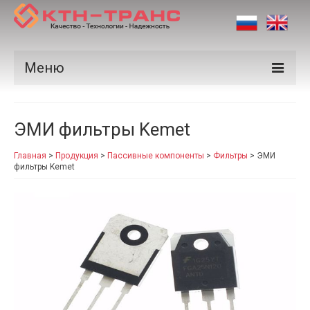
Меню
Продукция
ЭМИ фильтры Kemet
Производители
Главная
>
Продукция
>
Пассивные компоненты
>
Фильтры
>
ЭМИ
Рынки
фильтры Kemet
Сертификаты
Новости
Контакты