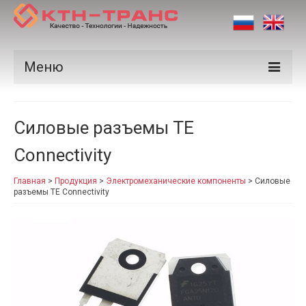
Меню
Продукция
Силовые разъемы TE
Производители
Connectivity
Рынки
Главная
>
Продукция
>
Электромеханические компоненты
>
Силовые
Сертификаты
разъемы TE Connectivity
Новости
Контакты