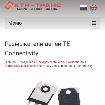
Меню
Продукция
Размыкатели цепей TE
Производители
Connectivity
Рынки
Главная
>
Продукция
>
Электромеханические компоненты
>
Сертификаты
Контакторы и выключатели
>
Размыкатели цепей TE Connectivity
Новости
Контакты