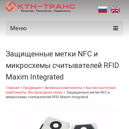
Меню
Продукция
Защищенные метки NFC и
Производители
микросхемы считывателей RFID
Рынки
Maxim Integrated
Сертификаты
Главная
>
Продукция
>
Активные компоненты
>
Высокочастотные
Новости
компоненты, беспроводная связь
>
Защищенные метки NFC и
микросхемы считывателей RFID Maxim Integrated
Контакты