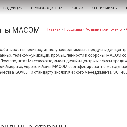
ПРОДУКЦИЯ
ПРОИЗВОДИТЕЛИ
РЫНКИ
СЕРТИФИКАТЫ
енты MACOM
Главная
>
Продукция
>
Активные компоненты
>
абатывает и производит полупроводниковые продукты для центр
анных, телекоммуникаций, промышленности и обороны. MACOM со
 Лоуэлле, штат Массачусетс, имеет дизайн-центры и офисы продаж
ной Америке, Европе и Азии. MACOM сертифицирован по междуна
ачества ISO9001 и стандарту экологического менеджмента ISO1400
сильные стороны