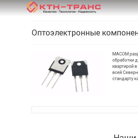
Оптоэлектронные компон
MACOM разр
обработки д
квартирой в
всей Север
стандарту к
Наши 