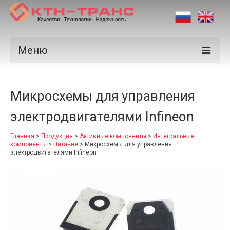
Меню
Продукция
Микросхемы для управления
Производители
электродвигателями Infineon
Рынки
Главная
>
Продукция
>
Активные компоненты
>
Интегральные
Сертификаты
компоненты
>
Питание
>
Микросхемы для управления
электродвигателями Infineon
Новости
Контакты