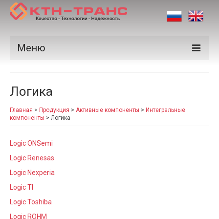
Меню
Продукция
Логика
Производители
Главная
>
Продукция
>
Активные компоненты
>
Интегральные
Рынки
компоненты
>
Логика
Сертификаты
Logic ONSemi
Новости
Logic Renesas
Logic Nexperia
Контакты
Logic TI
Logic Toshiba
Logic ROHM