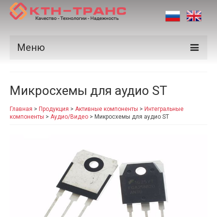
Меню
Продукция
Микросхемы для аудио ST
Производители
Главная
>
Продукция
>
Активные компоненты
>
Интегральные
Рынки
компоненты
>
Аудио/Видео
>
Микросхемы для аудио ST
Сертификаты
Новости
Контакты