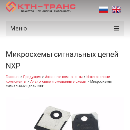
Меню
Продукция
Микросхемы сигнальных цепей
Производители
NXP
Рынки
Главная
>
Продукция
>
Активные компоненты
>
Интегральные
Сертификаты
компоненты
>
Аналоговые и смешанные схемы
>
Микросхемы
сигнальных цепей NXP
Новости
Контакты