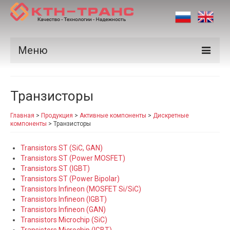
Меню
Продукция
Транзисторы
Производители
Главная
>
Продукция
>
Активные компоненты
>
Дискретные
Рынки
компоненты
>
Транзисторы
Сертификаты
Transistors ST (SiC, GAN)
Transistors ST (Power MOSFET)
Новости
Transistors ST (IGBT)
Transistors ST (Power Bipolar)
Контакты
Transistors Infineon (MOSFET Si/SiC)
Transistors Infineon (IGBT)
Transistors Infineon (GAN)
Transistors Microchip (SiC)