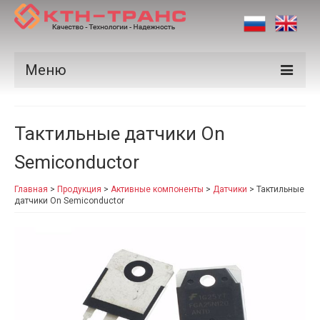
Меню
Продукция
Тактильные датчики On
Производители
Semiconductor
Рынки
Главная
>
Продукция
>
Активные компоненты
>
Датчики
>
Тактильные
Сертификаты
датчики On Semiconductor
Новости
Контакты