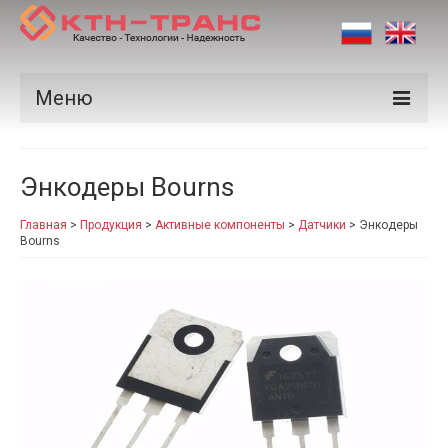
Меню
Продукция
Энкодеры Bourns
Производители
Главная
>
Продукция
>
Активные компоненты
>
Датчики
>
Энкодеры
Рынки
Bourns
Сертификаты
Новости
Контакты