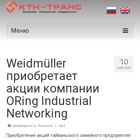
Меню
Продукция
Weidmüller
Производители
10
JUN 2019
приобретает
Рынки
акции компании
Сертификаты
ORing Industrial
Новости
Networking
Контакты
размещено в:
Новости
|
0
Приобретение акций тайваньского семейного предприятия