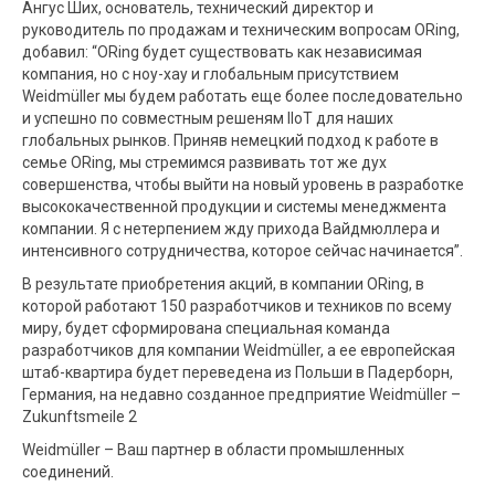
Ангус Ших, основатель, технический директор и
руководитель по продажам и техническим вопросам ORing,
добавил: “ORing будет существовать как независимая
компания, но с ноу-хау и глобальным присутствием
Weidmüller мы будем работать еще более последовательно
и успешно по совместным решеням IIoT для наших
глобальных рынков. Приняв немецкий подход к работе в
семье ORing, мы стремимся развивать тот же дух
совершенства, чтобы выйти на новый уровень в разработке
высококачественной продукции и системы менеджмента
компании. Я с нетерпением жду прихода Вайдмюллера и
интенсивного сотрудничества, которое сейчас начинается”.
В результате приобретения акций, в компании ORing, в
которой работают 150 разработчиков и техников по всему
миру, будет сформирована специальная команда
разработчиков для компании Weidmüller, а ее европейская
штаб-квартира будет переведена из Польши в Падерборн,
Германия, на недавно созданное предприятие Weidmüller –
Zukunftsmeile 2
Weidmüller – Ваш партнер в области промышленных
соединений.