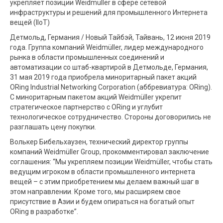
укрепляет позиции Weidmüller в сфере сетевой
инфраструктуры и решений для промышленного Интернета
вещей (IIoT)
Детмольд, Германия / Новый Тайбэй, Тайвань, 12 июня 2019
года. Группа компаний Weidmüller, лидер международного
рынка в области промышленных соединений и
автоматизации со штаб-квартирой в Детмольде, Германия,
31 мая 2019 года приобрела миноритарный пакет акций
ORing Industrial Networking Corporation (аббревиатура: ORing).
С миноритарным пакетом акций Weidmüller укрепит
стратегическое партнерство с ORing и углубит
технологическое сотрудничество. Стороны договорились не
разглашать цену покупки.
Волькер Бибельхаузен, технический директор группы
компаний Weidmüller Group, прокомментировал заключение
соглашения: “Мы укрепляем позиции Weidmüller, чтобы стать
ведущим игроком в области промышленного интернета
вещей – с этим приобретением мы делаем важный шаг в
этом направлении. Кроме того, мы расширяем свое
присутствие в Азии и будем опираться на богатый опыт
ORing в разработке”.