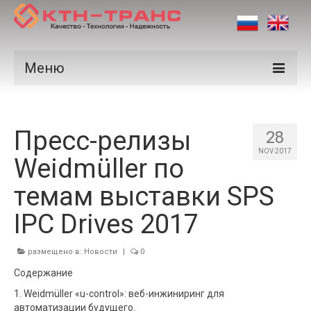
Меню
Продукция
Пресс-релизы
Производители
28
NOV 2017
Weidmüller по
Рынки
темам выставки SPS
Сертификаты
IPC Drives 2017
Новости
Контакты
размещено в:
Новости
|
0
Содержание
1. Weidmüller «u-control»: веб-инжиниринг для
автоматизации будущего.