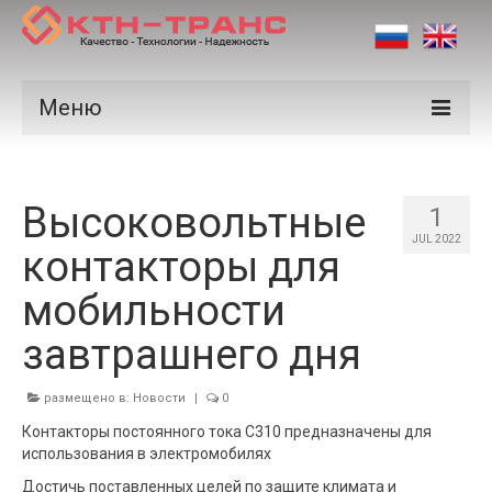
Меню
Продукция
Высоковольтные
Производители
1
JUL 2022
контакторы для
Рынки
мобильности
Сертификаты
завтрашнего дня
Новости
Контакты
размещено в:
Новости
|
0
Контакторы постоянного тока C310 предназначены для
использования в электромобилях
Достичь поставленных целей по защите климата и