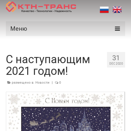
Меню
Продукция
С наступающим
Производители
31
DEC 2020
2021 годом!
Рынки
Сертификаты
размещено в:
Новости
|
0
Новости
Контакты