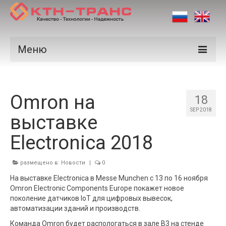
Меню
Продукция
Omron на
Производители
18
SEP 2018
выставке
Рынки
Electronica 2018
Сертификаты
Новости
размещено в:
Новости
|
0
На выставке Electronica в Messe Munchen с 13 по 16 ноября
Контакты
Omron Electronic Components Europe покажет новое
поколение датчиков IoT для цифровых вывесок,
автоматизации зданий и производств.
Команда Omron будет распологаться в зале B3 на стенде