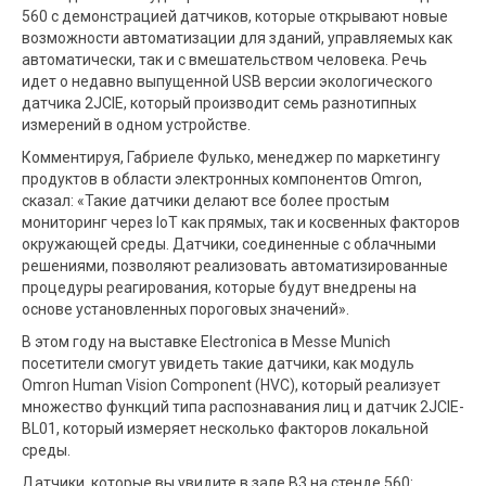
560 с демонстрацией датчиков, которые открывают новые
возможности автоматизации для зданий, управляемых как
автоматически, так и с вмешательством человека. Речь
идет о недавно выпущенной USB версии экологического
датчика 2JCIE, который производит семь разнотипных
измерений в одном устройстве.
Комментируя, Габриеле Фулько, менеджер по маркетингу
продуктов в области электронных компонентов Omron,
сказал: «Такие датчики делают все более простым
мониторинг через IoT как прямых, так и косвенных факторов
окружающей среды. Датчики, соединенные с облачными
решениями, позволяют реализовать автоматизированные
процедуры реагирования, которые будут внедрены на
основе установленных пороговых значений».
В этом году на выставке Electronica в Messe Munich
посетители смогут увидеть такие датчики, как модуль
Omron Human Vision Component (HVC), который реализует
множество функций типа распознавания лиц и датчик 2JCIE-
BL01, который измеряет несколько факторов локальной
среды.
Датчики, которые вы увидите в зале B3 на стенде 560: