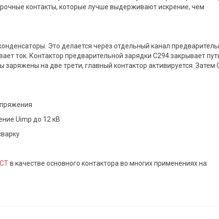
 прочные контакты, которые лучше выдерживают искрение, чем
онденсаторы. Это делается через отдельный канал предваритель
вает ток. Контактор предварительной зарядки C294 закрывает пут
ы заряжены на две трети, главный контактор активируется. Затем 
напряжения
ие Uimp до 12 кВ
сварку
 CT
в качестве основного контактора во многих применениях на